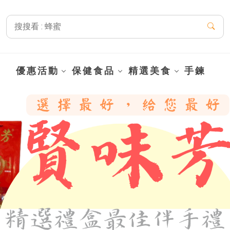
優惠活動
保健食品
精選美食
手鍊