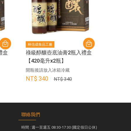
林信成食品工廠
林信成食品
禮盒
祿級醇釀壺底油膏2瓶入禮盒
老甕精釀
【420毫升x2瓶】
【420毫
開瓶後請放入冰箱冷藏
開瓶後請
NT$ 340
NT$ 54
NT$ 340
聯絡我們
時間 : 週一至週五 08:30-17:30 (國定假日公休)