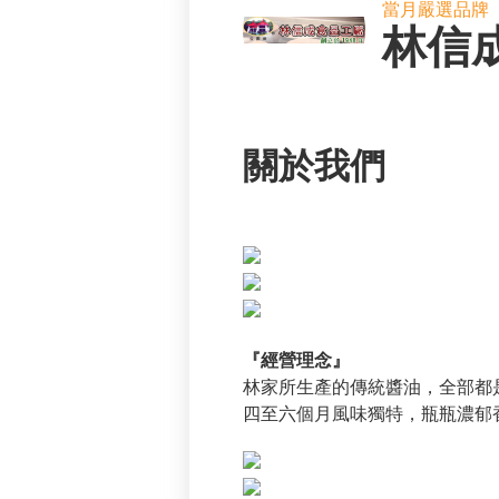
當月嚴選品牌
林信
關於我們
『經營理念』
林家所生產的傳統醬油，全部都
四至六個月風味獨特，瓶瓶濃郁