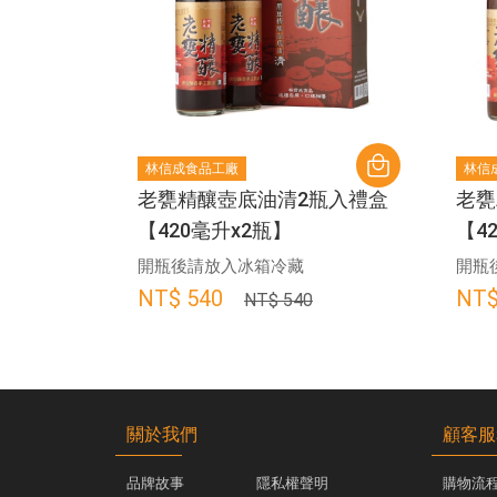
林信成食品工廠
林信
瓶入禮盒
老甕精釀壺底油清2瓶入禮盒
老甕
【420毫升x2瓶】
【4
開瓶後請放入冰箱冷藏
開瓶
NT$ 540
NT$
NT$ 540
關於我們
顧客服
品牌故事
隱私權聲明
購物流