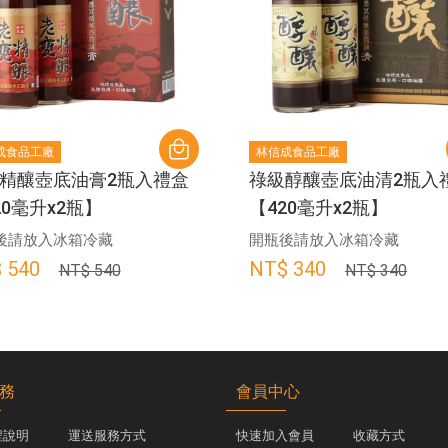
成食品工廠
林信成食品工廠
精釀壺底油膏2瓶入禮盒
祿級醇釀壺底油清2瓶入
20毫升x2瓶】
【420毫升x2瓶】
後請放入冰箱冷藏
開瓶後請放入冰箱冷藏
 540
NT$ 340
NT$ 540
NT$ 340
務
會員中心
程說明
運送服務方式
快速加入會員
收藏方式