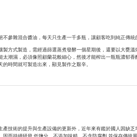
絕不參雜混合醬油，每天只生產一千多瓶，讓顧客吃到純正傳統
釀製方式製造，需經過篩選蒸煮發酵一個星期後，還要以大甕溫
能太潮濕，必須像照顧蘭花般細心，然後才能榨出一瓶瓶濃郁香
天的時間就可製造出來，顯見製作之艱辛。
生產技術的提升與生產設備的更新外，近年來有鑑於國人因缺乏
，因而持續研發 低鹽分、不添加味精、不含防腐劑 並保存傳統風