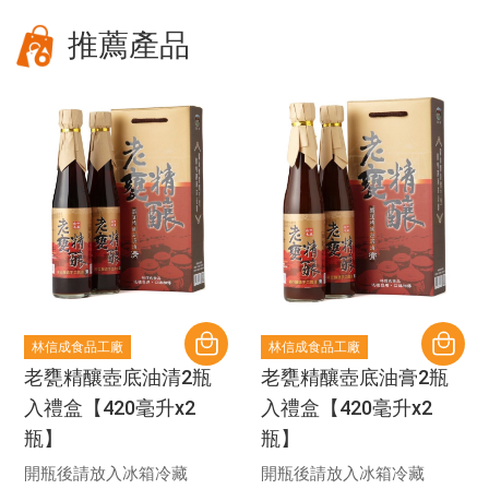
推薦產品
林信成食品工廠
林信成食品工廠
老甕精釀壺底油清2瓶
老甕精釀壺底油膏2瓶
入禮盒【420毫升x2
入禮盒【420毫升x2
瓶】
瓶】
開瓶後請放入冰箱冷藏
開瓶後請放入冰箱冷藏