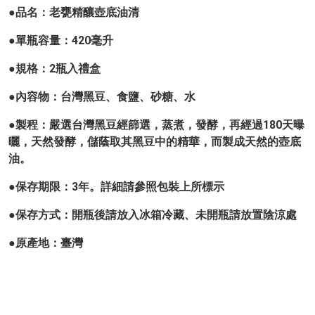
●品名：老甕精釀壺底油清
●單瓶容量：420毫升
●規格：2瓶入禮盒
●內容物：台灣黑豆、食鹽、砂糖、水
●製程：嚴選台灣黑豆經篩選，蒸煮，發酵，再經過180天曝
曬，天然發酵，儲蔭取其黑豆中的精華，而製成天然的壺底
油。
●保存期限：3年。詳細請參照包裝上所標示
●保存方式：開瓶後請放入冰箱冷藏、未開瓶請放置陰涼處
●原產地：臺灣