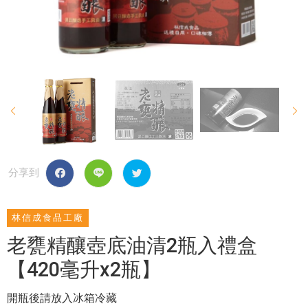
分享到
林信成食品工廠
老甕精釀壺底油清2瓶入禮盒
【420毫升x2瓶】
開瓶後請放入冰箱冷藏